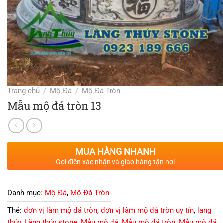
Trang chủ
Mộ Đá
Mộ Đá Tròn
/
/
Mẫu mộ đá tròn 13
MUA HÀNG NHANH
Gọi điện xác nhận và giao hàng tận nơi
Danh mục:
Mộ Đá
,
Mộ Đá Tròn
Thẻ:
đơn vị làm mộ đá tròn
,
đơn vị làm mộ đá tròn uy tín
,
lang
thúy
,
Lăng thúy stone
,
Mẫu mộ đá
,
Mẫu mộ đá tròn
,
Mẫu mộ đá