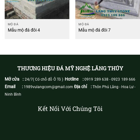
MỘ ĐÁ
MỘ ĐÁ
Mẫu mộ đá đôi 4
Mẫu mộ đá đôi 7
THƯƠNG HIỆU ĐÁ MỸ NGHỆ LĂNG THÚY
Mở cửa :
Hotline :
24/7( Có chỗ đỗ Ô Tô )
0919 289 638
-
0923 189 666
Email :
Địa chỉ :
1989vulangcom@gmail.com
Thôn Phú Lăng - Hoa Lư -
Ninh Bình
Kết Nối Với Chúng Tôi