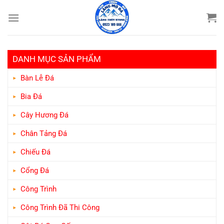
Bỏ
qua
nội
dung
DANH MỤC SẢN PHẨM
Bàn Lễ Đá
Bia Đá
Cây Hương Đá
Chân Tảng Đá
Chiếu Đá
Cổng Đá
Công Trình
Công Trình Đã Thi Công