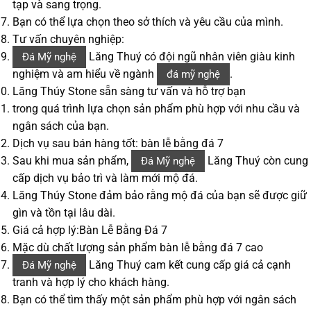
tạp và sang trọng.
Bạn có thể lựa chọn theo sở thích và yêu cầu của mình.
Tư vấn chuyên nghiệp:
Lăng Thuý có đội ngũ nhân viên giàu kinh
Đá Mỹ nghệ
nghiệm và am hiểu về ngành
.
đá mỹ nghệ
Lăng Thúy Stone sẵn sàng tư vấn và hỗ trợ bạn
trong quá trình lựa chọn sản phẩm phù hợp với nhu cầu và
ngân sách của bạn.
Dịch vụ sau bán hàng tốt: bàn lễ bằng đá 7
Sau khi mua sản phẩm,
Lăng Thuý còn cung
Đá Mỹ nghệ
cấp dịch vụ bảo trì và làm mới mộ đá.
Lăng Thúy Stone đảm bảo rằng mộ đá của bạn sẽ được giữ
gìn và tồn tại lâu dài.
Giá cả hợp lý:Bàn Lễ Bằng Đá 7
Mặc dù chất lượng sản phẩm bàn lễ bằng đá 7 cao
Lăng Thuý cam kết cung cấp giá cả cạnh
Đá Mỹ nghệ
tranh và hợp lý cho khách hàng.
Bạn có thể tìm thấy một sản phẩm phù hợp với ngân sách