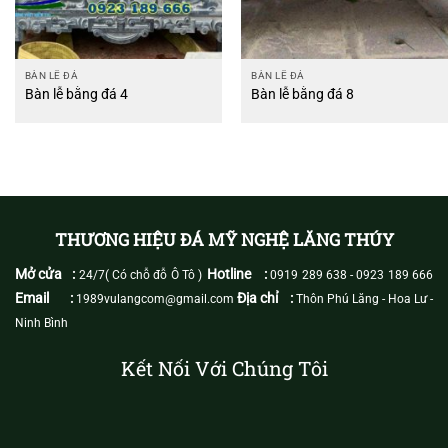
BÀN LỄ ĐÁ
BÀN LỄ ĐÁ
Bàn lễ bằng đá 4
Bàn lễ bằng đá 8
THƯƠNG HIỆU ĐÁ MỸ NGHỆ LĂNG THÚY
Mở cửa :
Hotline :
24/7( Có chỗ đỗ Ô Tô )
0919 289 638
-
0923 189 666
Email :
Địa chỉ :
1989vulangcom@gmail.com
Thôn Phú Lăng - Hoa Lư -
Ninh Bình
Kết Nối Với Chúng Tôi