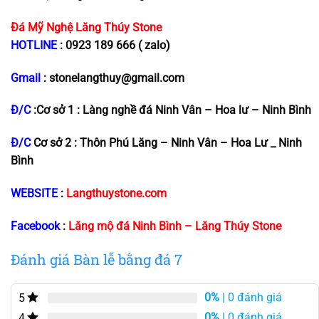
Đá Mỹ Nghệ
Lăng Thúy Stone
HOTLINE
: 0923 189 666 ( zalo)
Gmail
: stonelangthuy@gmail.com
Đ/C
:
Cơ sở 1 : Làng nghề đá Ninh Vân – Hoa lư – Ninh Bình
Đ/C
Cơ sở 2 : Thôn Phú Lăng – Ninh Vân – Hoa Lư _ Ninh
Bình
WEBSITE
:
Langthuystone.com
Facebook
:
Lăng mộ đá Ninh Bình – Lăng Thúy Stone
Đánh giá Bàn lễ bằng đá 7
0%
| 0 đánh giá
5
0%
| 0 đánh giá
4