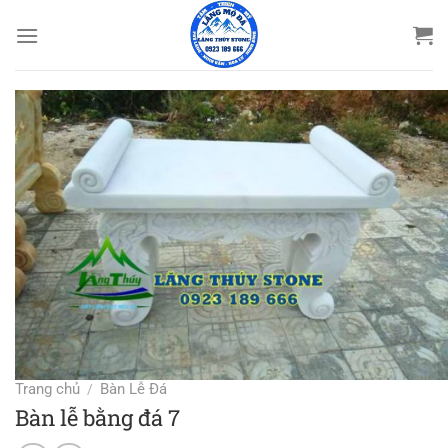
Bỏ
qua
nội
dung
Trang chủ
Bàn Lễ Đá
/
Bàn lễ bằng đá 7