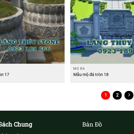
MỘ ĐÁ
òn 17
Mẫu mộ đá tròn 18
1
2
Sách Chung
Bản Đồ