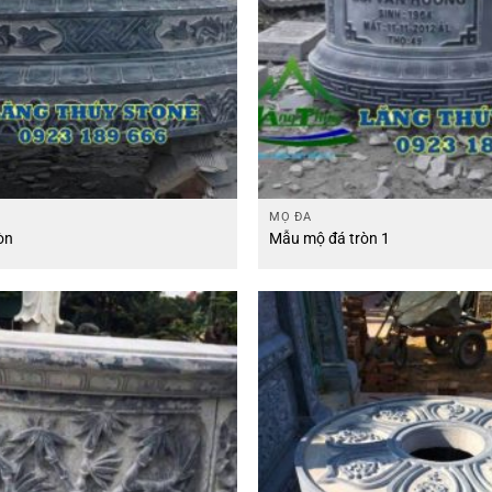
MỘ ĐÁ
òn
Mẫu mộ đá tròn 1