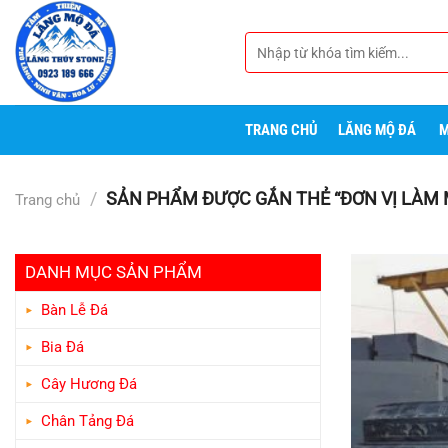
Bỏ
qua
Tìm
nội
kiếm:
dung
TRANG CHỦ
LĂNG MỘ ĐÁ
M
/
SẢN PHẨM ĐƯỢC GẮN THẺ “ĐƠN VỊ LÀM M
Trang chủ
DANH MỤC SẢN PHẨM
Bàn Lễ Đá
Bia Đá
Cây Hương Đá
Chân Tảng Đá