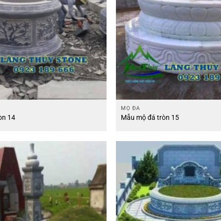
MỘ ĐÁ
òn 14
Mẫu mộ đá tròn 15