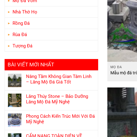
Mộ Đá Vòm
Nhà Thờ Họ
Rồng Đá
Rùa Đá
Tượng Đá
BÀI VIẾT MỚI NHẤT
MỘ ĐÁ
Mẫu mộ đá tr
Nâng Tầm Không Gian Tâm Linh
– Lăng Mộ Đá Giá Tốt
Lăng Thúy Stone – Bảo Dưỡng
Lăng Mộ Đá Mỹ Nghệ
Phong Cách Kiến Trúc Mới Với Đá
Mỹ Nghệ
CẨM NANG TOÀN DIỆN VỀ