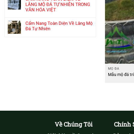
LĂNG MỘ ĐÁ TỰ NHIÊN TRONG
VĂN HÓA VIỆT
Cẩm Nang Toàn Diện Về Lăng Mộ
Đá Tự Nhiên
MỘ ĐÁ
Mẫu mộ đá tr
Về Chúng Tôi
Chính 