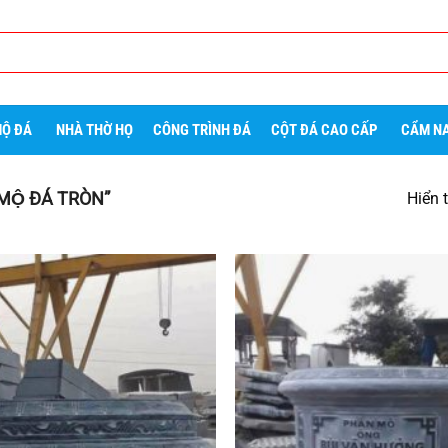
Ộ ĐÁ
NHÀ THỜ HỌ
CÔNG TRÌNH ĐÁ
CỘT ĐÁ CAO CẤP
CẨM NA
Ộ ĐÁ TRÒN”
Hiển 