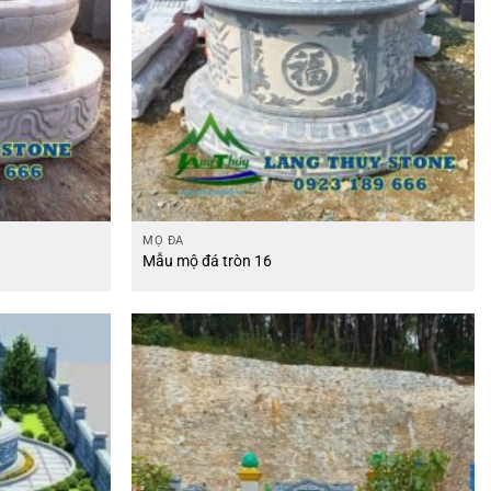
MỘ ĐÁ
Mẫu mộ đá tròn 16