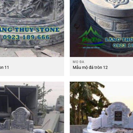
MỘ ĐÁ
òn 11
Mẫu mộ đá tròn 12