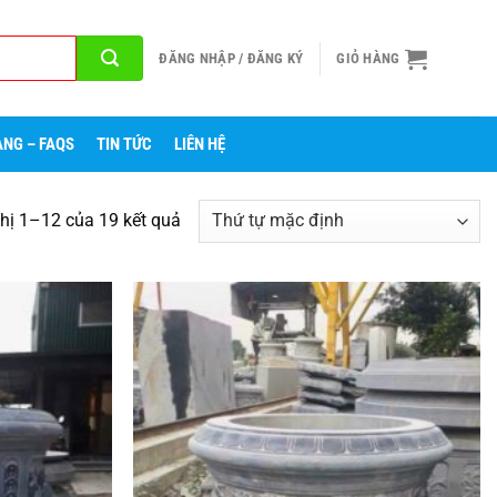
ĐĂNG NHẬP / ĐĂNG KÝ
GIỎ HÀNG
NG – FAQS
TIN TỨC
LIÊN HỆ
thị 1–12 của 19 kết quả