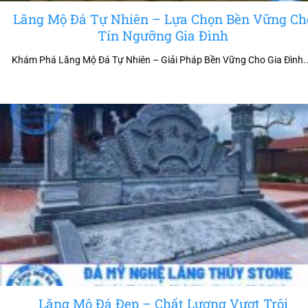
Lăng Mộ Đá Tự Nhiên – Lựa Chọn Bền Vững Ch
Tín Ngưỡng Gia Đình
Khám Phá Lăng Mộ Đá Tự Nhiên – Giải Pháp Bền Vững Cho Gia Đình..
Lăng Mộ Đá Đẹp – Chất Lượng Vượt Trội