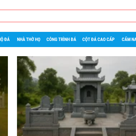
Ộ ĐÁ
NHÀ THỜ HỌ
CÔNG TRÌNH ĐÁ
CỘT ĐÁ CAO CẤP
CẨM NA