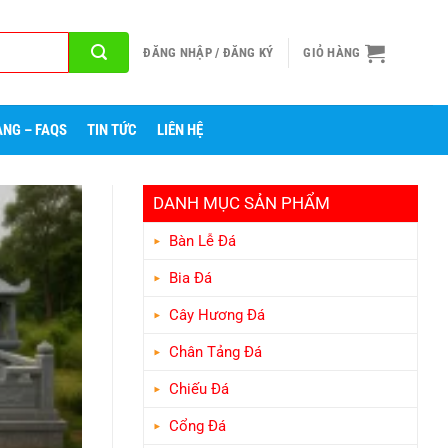
ĐĂNG NHẬP / ĐĂNG KÝ
GIỎ HÀNG
NG – FAQS
TIN TỨC
LIÊN HỆ
DANH MỤC SẢN PHẨM
Bàn Lễ Đá
Bia Đá
Cây Hương Đá
Chân Tảng Đá
Chiếu Đá
Cổng Đá