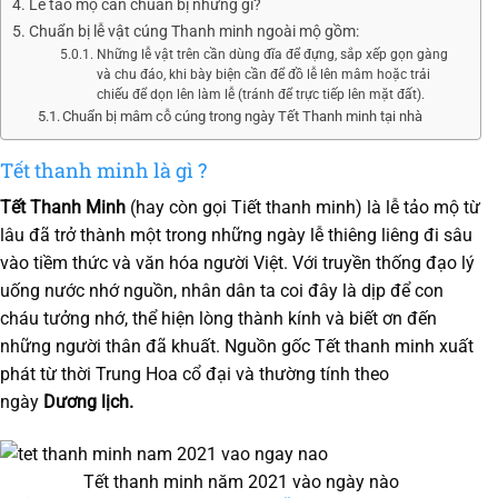
Lễ tảo mộ cần chuẩn bị những gì?
Chuẩn bị lễ vật cúng Thanh minh ngoài mộ gồm:
Những lễ vật trên cần dùng đĩa để đựng, sắp xếp gọn gàng
và chu đáo, khi bày biện cần để đồ lễ lên mâm hoặc trải
chiếu để dọn lên làm lễ (tránh để trực tiếp lên mặt đất).
Chuẩn bị mâm cỗ cúng trong ngày Tết Thanh minh tại nhà
Tết thanh minh là gì ?
Tết Thanh Minh
(hay còn gọi Tiết thanh minh) là lễ tảo mộ từ
lâu đã trở thành một trong những ngày lễ thiêng liêng đi sâu
vào tiềm thức và văn hóa người Việt. Với truyền thống đạo lý
uống nước nhớ nguồn, nhân dân ta coi đây là dịp để con
cháu tưởng nhớ, thể hiện lòng thành kính và biết ơn đến
những người thân đã khuất. Nguồn gốc Tết thanh minh xuất
phát từ thời Trung Hoa cổ đại và thường tính theo
ngày
Dương lịch.
Tết thanh minh năm 2021 vào ngày nào