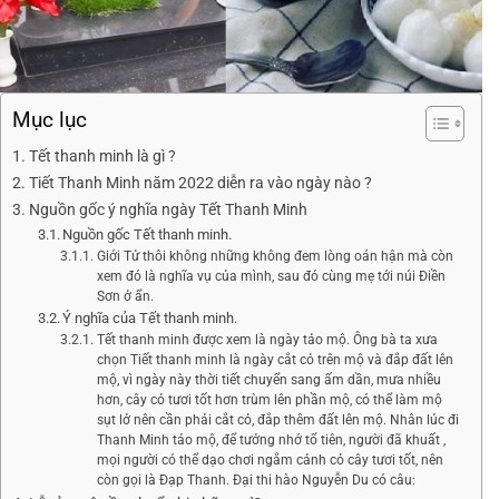
Mục lục
Tết thanh minh là gì ?
Tiết Thanh Minh năm 2022 diễn ra vào ngày nào ?
Nguồn gốc ý nghĩa ngày Tết Thanh Minh
Nguồn gốc Tết thanh minh.
Giới Tử thôi không những không đem lòng oán hận mà còn
xem đó là nghĩa vụ của mình, sau đó cùng mẹ tới núi Điền
Sơn ở ẩn.
Ý nghĩa của Tết thanh minh.
Tết thanh minh được xem là ngày tảo mộ. Ông bà ta xưa
chọn Tiết thanh minh là ngày cắt cỏ trên mộ và đắp đất lên
mộ, vì ngày này thời tiết chuyển sang ấm dần, mưa nhiều
hơn, cây cỏ tươi tốt hơn trùm lên phần mộ, có thể làm mộ
sụt lở nên cần phải cắt cỏ, đắp thêm đất lên mộ. Nhân lúc đi
Thanh Minh tảo mộ, để tưởng nhớ tổ tiên, người đã khuất ,
mọi người có thể dạo chơi ngắm cảnh cỏ cây tươi tốt, nên
còn gọi là Đạp Thanh. Đại thi hào Nguyễn Du có câu: