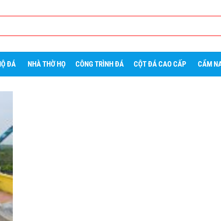
Ộ ĐÁ
NHÀ THỜ HỌ
CÔNG TRÌNH ĐÁ
CỘT ĐÁ CAO CẤP
CẨM NA