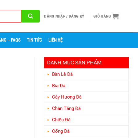
ĐĂNG NHẬP / ĐĂNG KÝ
GIỎ HÀNG
NG – FAQS
TIN TỨC
LIÊN HỆ
DANH MỤC SẢN PHẨM
Bàn Lễ Đá
Bia Đá
Cây Hương Đá
Chân Tảng Đá
Chiếu Đá
Cổng Đá