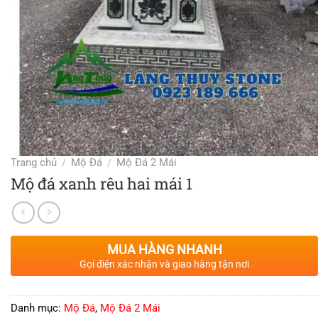
Trang chủ
Mộ Đá
Mộ Đá 2 Mái
/
/
Mộ đá xanh rêu hai mái 1
MUA HÀNG NHANH
Gọi điện xác nhận và giao hàng tận nơi
Danh mục:
Mộ Đá
,
Mộ Đá 2 Mái