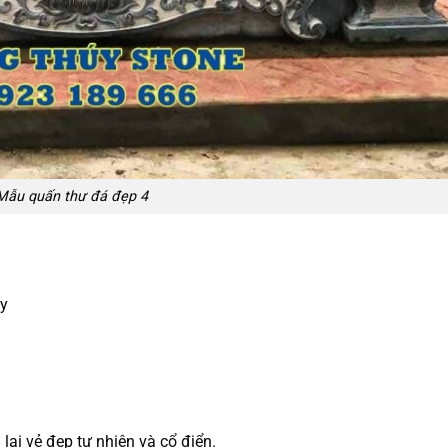
Mẫu quấn thư đá đẹp 4
ây
 lại vẻ đẹp tự nhiên và cổ điển.