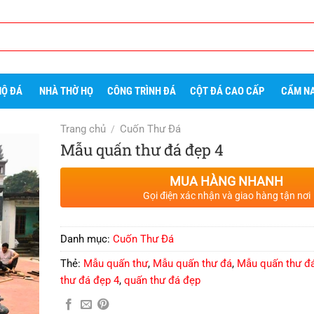
Ộ ĐÁ
NHÀ THỜ HỌ
CÔNG TRÌNH ĐÁ
CỘT ĐÁ CAO CẤP
CẨM NA
Trang chủ
Cuốn Thư Đá
/
Mẫu quấn thư đá đẹp 4
MUA HÀNG NHANH
Gọi điện xác nhận và giao hàng tận nơi
Danh mục:
Cuốn Thư Đá
Thẻ:
Mẫu quấn thư
,
Mẫu quấn thư đá
,
Mẫu quấn thư đ
thư đá đẹp 4
,
quấn thư đá đẹp