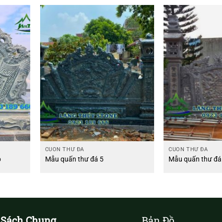
CUỐN THƯ ĐÁ
CUỐN THƯ ĐÁ
p
Mẫu quấn thư đá 5
Mẫu quấn thư đá
 Sách Chung
Bản Đồ