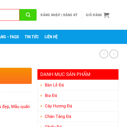
ĐĂNG NHẬP / ĐĂNG KÝ
GIỎ HÀNG
NG – FAQS
TIN TỨC
LIÊN HỆ
DANH MỤC SẢN PHẨM
Bàn Lễ Đá
Bia Đá
Cây Hương Đá
á đẹp
,
Mẫu quấn
Chân Tảng Đá