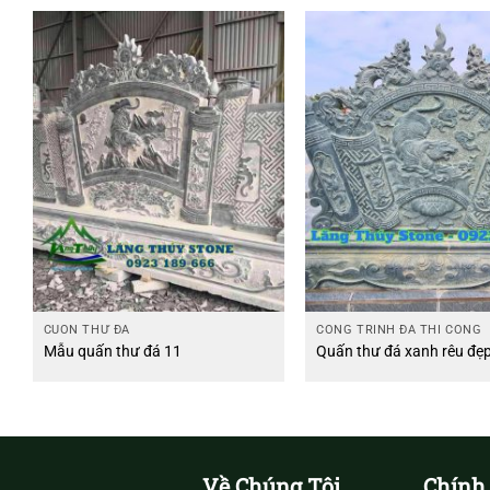
CUỐN THƯ ĐÁ
CÔNG TRÌNH ĐÃ THI CÔNG
Mẫu quấn thư đá 11
Quấn thư đá xanh rêu đẹ
Về Chúng Tôi
Chính