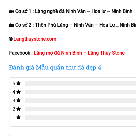
🏡 Cơ sở 1 : Làng nghề đá Ninh Vân – Hoa lư – Ninh Bình
🏡 Cơ sở 2 : Thôn Phú Lăng – Ninh Vân – Hoa Lư _ Ninh B
🌐
Langthuystone.com
Facebook :
Lăng mộ đá Ninh Bình – Lăng Thúy Stone
Đánh giá Mẫu quấn thư đá đẹp 4
5
4
3
2
1