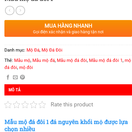
MUA HÀNG NHANH
Gọi điện xác nhận và giao hàng tận nơi
Danh mục:
Mộ Đá
,
Mộ Đá Đôi
Thẻ:
Mẫu mộ
,
Mẫu mộ đá
,
Mẫu mộ đá đôi
,
Mẫu mộ đá đôi 1
,
mộ
đá đôi
,
mộ đôi
MÔ TẢ
Rate this product
Mẫu mộ đá đôi 1 đá nguyên khối mộ được lựa
chọn nhiều