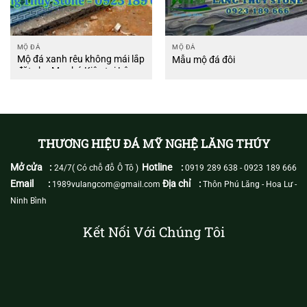
MỘ ĐÁ
MỘ ĐÁ
Mộ đá xanh rêu không mái lắp
Mẫu mộ đá đôi
đặt cho Mẹ chú Kiên tại Lâm
Đồng
THƯƠNG HIỆU ĐÁ MỸ NGHỆ LĂNG THÚY
Mở cửa :
Hotline :
24/7( Có chỗ đỗ Ô Tô )
0919 289 638
-
0923 189 666
Email :
Địa chỉ :
1989vulangcom@gmail.com
Thôn Phú Lăng - Hoa Lư -
Ninh Bình
Kết Nối Với Chúng Tôi