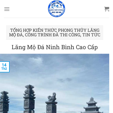
Bỏ
qua
nội
dung
TỔNG HỢP KIẾN THỨC PHONG THỦY LĂNG
,
,
MỘ ĐÁ
CÔNG TRÌNH ĐÃ THI CÔNG
TIN TỨC
Lăng Mộ Đá Ninh Bình Cao Cấp
14
Th2