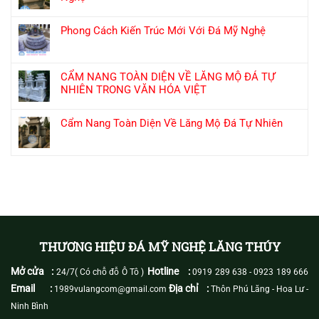
Phong Cách Kiến Trúc Mới Với Đá Mỹ Nghệ
CẨM NANG TOÀN DIỆN VỀ LĂNG MỘ ĐÁ TỰ
NHIÊN TRONG VĂN HÓA VIỆT
Cẩm Nang Toàn Diện Về Lăng Mộ Đá Tự Nhiên
THƯƠNG HIỆU ĐÁ MỸ NGHỆ LĂNG THÚY
Mở cửa :
Hotline :
24/7( Có chỗ đỗ Ô Tô )
0919 289 638
-
0923 189 666
Email :
Địa chỉ :
1989vulangcom@gmail.com
Thôn Phú Lăng - Hoa Lư -
Ninh Bình