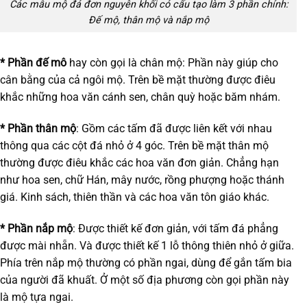
Các mẫu mộ đá đơn nguyên khối có cấu tạo làm 3 phần chính:
Đế mộ, thân mộ và nắp mộ
* Phần đế mô
hay còn gọi là chân mộ: Phần này giúp cho
cân bằng của cả ngôi mộ. Trên bề mặt thường được điêu
khắc những hoa văn cánh sen, chân quỳ hoặc băm nhám.
* Phần thân mộ
: Gồm các tấm đã được liên kết với nhau
thông qua các cột đá nhỏ ở 4 góc. Trên bề mặt thân mộ
thường được điêu khắc các hoa văn đơn giản. Chẳng hạn
như hoa sen, chữ Hán, mây nước, rồng phượng hoặc thánh
giá. Kinh sách, thiên thần và các hoa văn tôn giáo khác.
* Phần nắp mộ
: Được thiết kế đơn giản, với tấm đá phẳng
được mài nhẵn. Và được thiết kế 1 lỗ thông thiên nhỏ ở giữa.
Phía trên nắp mộ thường có phần ngai, dùng để gắn tấm bia
của người đã khuất. Ở một số địa phương còn gọi phần này
là mộ tựa ngai.