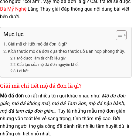
cho người “cõi âm”. Vậy mộ đá đơn là gì? Câu trả lời sẽ được
Đá Mỹ Nghệ
Lăng Thúy giải đáp thông qua nội dung bài viết
bên dưới.
Mục lục
Giải mã chi tiết mộ đá đơn là gì?
Kích thước mộ đá đơn dựa theo thước Lỗ Ban hợp phong thủy.
Mộ được làm từ chất liệu gì?
Cấu tạo của mộ đá đơn nguyên khối.
Lời kết
Giải mã chi tiết mộ đá đơn là gì?
Mộ đá đơn
có rất nhiều tên gọi khác nhau như:
Mộ đá đơn
giản, mộ đá không mái, mộ đá Tam Sơn, mộ đá hậu bành,
mộ đá tam cấp đơn giản
… Tuy là những mẫu mộ đơn giản
nhưng vẫn toát lên vẻ sang trọng, tính thẩm mỹ cao. Bởi
những người thợ gia công đã dành rất nhiều tâm huyết dù là
những chi tiết nhỏ nhất.