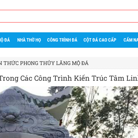
Ộ ĐÁ
NHÀ THỜ HỌ
CÔNG TRÌNH ĐÁ
CỘT ĐÁ CAO CẤP
CẨM NA
N THỨC PHONG THỦY LĂNG MỘ ĐÁ
Trong Các Công Trình Kiến Trúc Tâm Lin