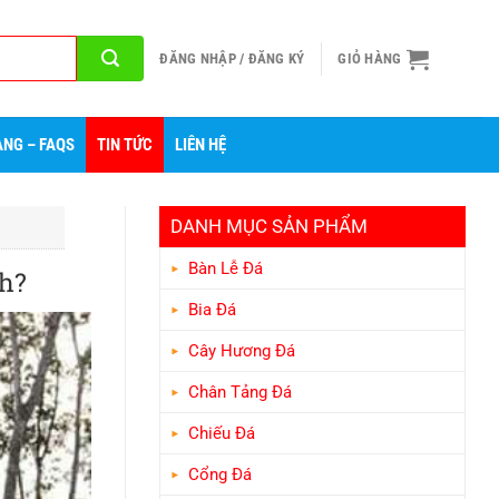
ĐĂNG NHẬP / ĐĂNG KÝ
GIỎ HÀNG
NG – FAQS
TIN TỨC
LIÊN HỆ
DANH MỤC SẢN PHẨM
Bàn Lễ Đá
h?
Bia Đá
Cây Hương Đá
Chân Tảng Đá
Chiếu Đá
Cổng Đá