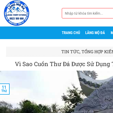
Bỏ
qua
Tìm
nội
kiếm:
dung
TRANG CHỦ
LĂNG MỘ ĐÁ
M
,
TIN TỨC
TỔNG HỢP KIẾ
Vì Sao Cuốn Thư Đá Được Sử Dụng 
11
Th2