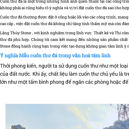
Cuốn thư đá là một trong những hình ảnh quen thuộc tại các công trìn
không phải ai cũng hiểu rõ ý nghĩa và vị trí đặt cuốn thư đá sao cho h
Cuốn thư đá thường được đặt ở cổng hoặc lối vào các công trình, mang 
cao cấp , việc đặt cuốn thư đá không chỉ tăng tính thẩm mỹ mà còn đả
Lăng Thúy Stone
, với kinh nghiệm trong lĩnh vực Thiết kế và Thi công
thư đá phù hợp. Chúng tôi cam kết mang đến những sản phẩm chất 
Stone
đồng hành cùng bạn trong việc tạo dựng không gian tâm linh ý n
Ý nghĩa Mẫu cuốn thư đá trong văn hoá tâm linh
Thời phong kiến, người ta sử dụng cuốn thư như một loại 
của đất nước. Khi ấy, chất liệu làm cuốn thư chủ yếu là 
lớn như một tấm bình phong để ngăn các phòng hoặc để c