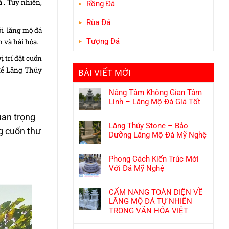
 . Tuy nhiên,
Rồng Đá
Rùa Đá
ới lăng mộ đá
Tượng Đá
m và hài hòa.
 trí đặt cuốn
để
Lăng Thúy
BÀI VIẾT MỚI
Nâng Tầm Không Gian Tâm
Linh – Lăng Mộ Đá Giá Tốt
uan trọng
Lăng Thúy Stone – Bảo
ng cuốn thư
Dưỡng Lăng Mộ Đá Mỹ Nghệ
Phong Cách Kiến Trúc Mới
Với Đá Mỹ Nghệ
CẨM NANG TOÀN DIỆN VỀ
LĂNG MỘ ĐÁ TỰ NHIÊN
TRONG VĂN HÓA VIỆT