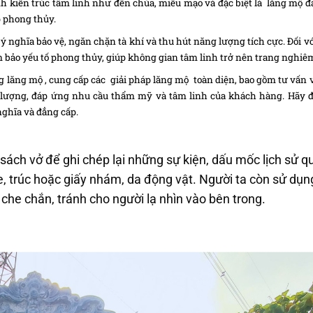
h kiến trúc tâm linh như đền chùa, miếu mạo và đặc biệt là lăng mộ đá
ợp phong thủy.
ý nghĩa bảo vệ, ngăn chặn tà khí và thu hút năng lượng tích cực. Đối v
m bảo yếu tố phong thủy, giúp không gian tâm linh trở nên trang nghiê
 lăng mộ , cung cấp các giải pháp lăng mộ toàn diện, bao gồm tư vấn vị
lượng, đáp ứng nhu cầu thẩm mỹ và tâm linh của khách hàng. Hãy 
ghĩa và đẳng cấp.
sách vở để ghi chép lại những sự kiện, dấu mốc lịch sử q
tre, trúc hoặc giấy nhám, da động vật. Người ta còn sử dụ
he chắn, tránh cho người lạ nhìn vào bên trong.