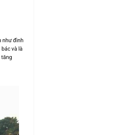
nh như đình
 bác và là
g tăng