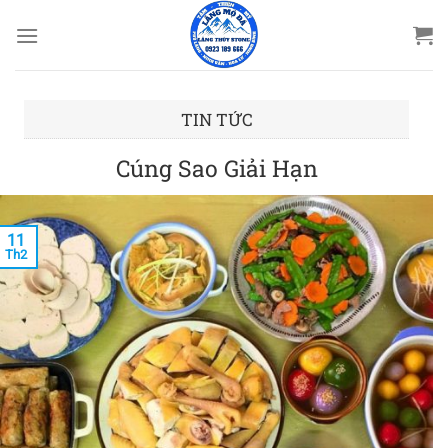
Bỏ
qua
nội
dung
TIN TỨC
Cúng Sao Giải Hạn
11
Th2