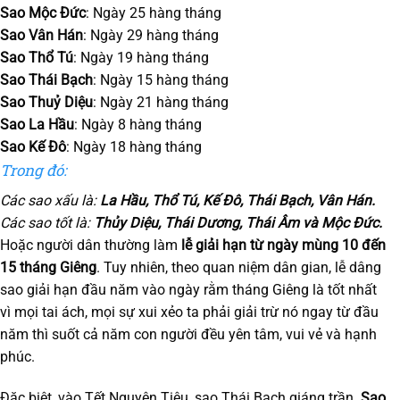
Sao Mộc Đức
: Ngày 25 hàng tháng
Sao Vân Hán
: Ngày 29 hàng tháng
Sao Thổ Tú
: Ngày 19 hàng tháng
Sao Thái Bạch
: Ngày 15 hàng tháng
Sao Thuỷ Diệu
: Ngày 21 hàng tháng
Sao La Hầu
: Ngày 8 hàng tháng
Sao Kế Đô
: Ngày 18 hàng tháng
Trong đó:
Các sao xấu là:
La Hầu, Thổ Tú, Kế Đô, Thái Bạch, Vân Hán.
Các sao tốt là:
Thủy Diệu, Thái Dương, Thái Âm và Mộc Đức.
Hoặc người dân thường làm
lễ giải hạn từ ngày mùng 10 đến
15 tháng Giêng
. Tuy nhiên, theo quan niệm dân gian, lễ dâng
sao giải hạn đầu năm vào ngày rằm tháng Giêng là tốt nhất
vì mọi tai ách, mọi sự xui xẻo ta phải giải trừ nó ngay từ đầu
năm thì suốt cả năm con người đều yên tâm, vui vẻ và hạnh
phúc.
Đặc biệt, vào Tết Nguyên Tiêu, sao Thái Bạch giáng trần.
Sao