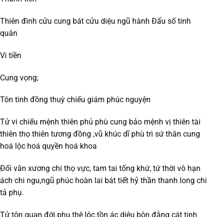
Thiên đình cửu cung bát cửu diệu ngũ hành Đẩu số tinh
quân
Vi tiền
Cung vọng;
Tôn tinh đồng thuỳ chiếu giám phúc nguyện
Tử vi chiếu mệnh thiên phủ phù cung bảo mệnh vị thiên tài
thiên thọ thiên tương đồng ,vũ khúc dĩ phù trì sứ thân cung
hoá lộc hoá quyền hoá khoa
Đối văn xương chi thọ vực, tam tai tống khứ, tứ thời vô hạn
ách chi ngu,ngũ phúc hoàn lai bát tiết hỷ thần thanh long chi
tả phụ.
Tử tôn quan đới phu thê lộc tồn ác diệu bôn đằng cát tinh