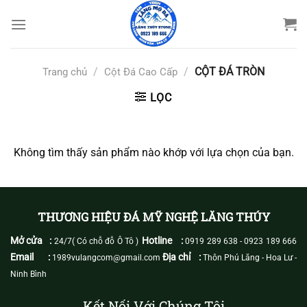
Bỏ
qua
nội
dung
/
/
CỘT ĐÁ TRÒN
Trang chủ
Cột Đá Cao Cấp
LỌC
Không tìm thấy sản phẩm nào khớp với lựa chọn của bạn.
THƯƠNG HIỆU ĐÁ MỸ NGHỆ LĂNG THÚY
Mở cửa :
Hotline :
24/7( Có chỗ đỗ Ô Tô )
0919 289 638
-
0923 189 666
Email :
Địa chỉ :
1989vulangcom@gmail.com
Thôn Phú Lăng - Hoa Lư -
Ninh Bình
Kết Nối Với Chúng Tôi