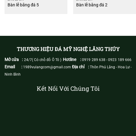
Bàn lễ bằng đá 5
Bàn lễ bằng đá 2
THƯƠNG HIỆU ĐÁ MỸ NGHỆ LĂNG THÚY
Mở cửa :
Hotline :
24/7( Có chỗ đỗ Ô Tô )
0919 289 638
-
0923 189 666
Email :
Địa chỉ :
1989vulangcom@gmail.com
Thôn Phú Lăng - Hoa Lư -
Ninh Bình
Kết Nối Với Chúng Tôi