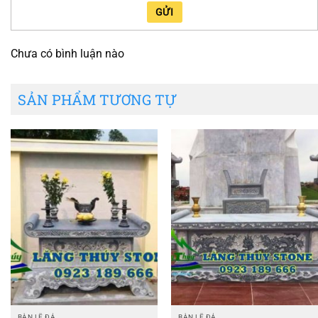
GỬI
Chưa có bình luận nào
SẢN PHẨM TƯƠNG TỰ
BÀN LỄ ĐÁ
BÀN LỄ ĐÁ