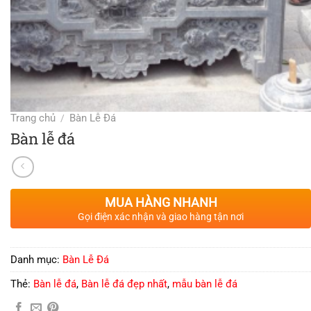
Trang chủ
Bàn Lễ Đá
/
Bàn lễ đá
MUA HÀNG NHANH
Gọi điện xác nhận và giao hàng tận nơi
Danh mục:
Bàn Lễ Đá
Thẻ:
Bàn lễ đá
,
Bàn lễ đá đẹp nhất
,
mẫu bàn lễ đá